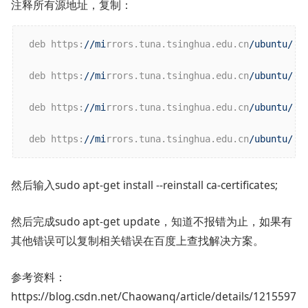
注释所有源地址，复制：
 deb https:
//mi
rrors.tuna.tsinghua.edu.cn
/ubuntu/
 b
 deb https:
//mi
rrors.tuna.tsinghua.edu.cn
/ubuntu/
 b
 deb https:
//mi
rrors.tuna.tsinghua.edu.cn
/ubuntu/
 b
 deb https:
//mi
rrors.tuna.tsinghua.edu.cn
/ubuntu/
 b
然后输入sudo apt-get install --reinstall ca-certificates;
然后完成sudo apt-get update，知道不报错为止，如果有
其他错误可以复制相关错误在百度上查找解决方案。
参考资料：
https://blog.csdn.net/Chaowanq/article/details/1215597