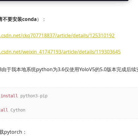
请不要安装conda
）：
g.csdn.net/ckq707718837/article/details/125310192
g.csdn.net/weixin_41747193/article/details/119303645
p3由于我本地系统python为3.6仅使用YoloV5的5.0版本完
 
install
 python3-pip

tall
 Cython
pytorch：