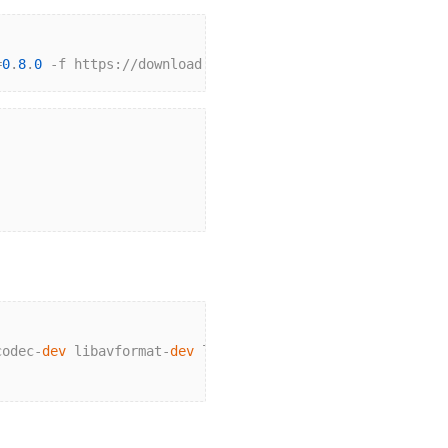
=
0
.
8
.
0
 -f https://download.pytorch.org/whl/torch_stable.
codec-
dev
 libavformat-
dev
 libswscale-
dev