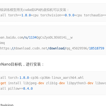
tall torch==
1
.
8
.
0
+cpu torchvision==
0
.
9
.
0
+cpu torchaudio=
pan.baidu.com
/s/
1134
QgCsZyoDL3E6O14i__w

mq

ttps:
//
download.csdn.net
/download/
qq_45029596/
18518759
sonNano目标机，进行安装：
tall torch
-1.8
.0
-cp36-cp36m-linux_aarch64.whl

-
get
 install libjpeg-
dev
 zlib1g-
dev
 libpython3-
dev
 libav
tall pillow==
8.4
.0
hvision