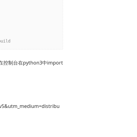
build
控制台在python3中import
ov5&utm_medium=distribu