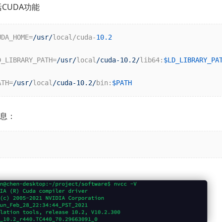
CUDA功能
UDA_HOME=
/usr/
local/cuda-
10.2
D_LIBRARY_PATH=
/usr/
local
/cuda-10.2/
lib64:
$LD_LIBRARY_PA
ATH=
/usr/
local
/cuda-10.2/
bin:
$PATH
信息：