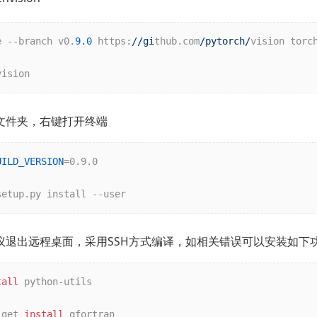
e --branch v0.
9.0
 https:
//gi
thub.com
/pytorch/
vision torch
vision  
文件夹，右键打开终端
UILD_VERSION
=0.9.0

setup.py install --user 
议退出远程桌面，采用SSH方式编译，如相关错误可以安装如下
tall
 python-utils

-get 
install
 gfortran
