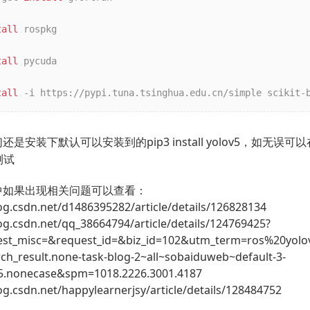
tall
 rospkg

tall
 pycuda

tall
 -i https://pypi.tuna.tsinghua.edu.cn/simple scikit-
是安装下默认可以安装到的pip3 install yolov5，如无误可以在
5测试
中如果出现相关问题可以查看：
log.csdn.net/d1486395282/article/details/126828134
log.csdn.net/qq_38664794/article/details/124769425?
est_misc=&request_id=&biz_id=102&utm_term=ros%20yol
rch_result.none-task-blog-2~all~sobaiduweb~default-3-
5.nonecase&spm=1018.2226.3001.4187
log.csdn.net/happylearnerjsy/article/details/128484752