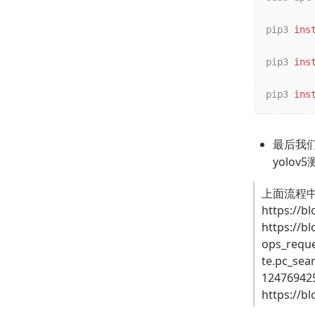
pip3 
ins
pip3 
ins
pip3 
ins
最后我们还
yolov
上面流程
https://b
https://b
ops_requ
te.pc_sea
12476942
https://b