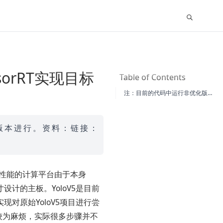
nsorRT实现目标
Table of Contents
注：目前的代码中运行非优化版本可能会导致JetsonNano死机，可直接参考下一节TensorRT加速的代码进行测试！
n3.6版本进行。资料：链接：
好性能的计算平台由于本身
寸设计的主板。YoloV5是目前
对原始YoloV5项目进行尝
按照较为麻烦，实际很多步骤并不