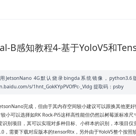
mal-B感知教程4-基于YoloV5和Te
JetsonNano 4G默认烧录bingda系统镜像，pytho
pan.baidu.com/s/1hnt_GokKYpPVOfPc-_Vldg 提取码：psby
etsonNano完成，但由于其内存空间较小建议可以跟换其他更
l尺寸较小可以选择如RK Rock-Pi5这样高性能但仍然以树莓派标准尺
度识别项目，其可以实现对多种目标、小样本的识别，本项目仅实现
.0，需要下载对应版本的tensorRtx，另外由于YoloV5整个