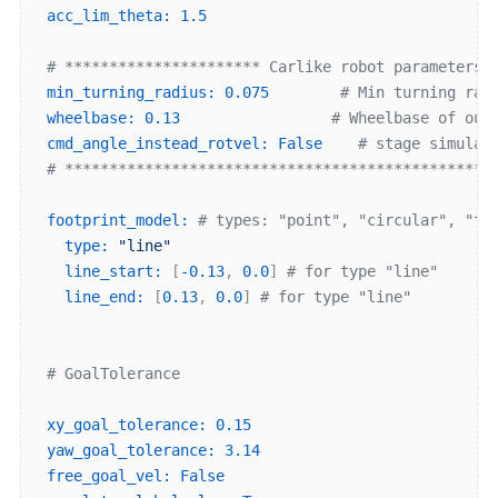
acc_lim_theta:
1.5
# ********************** Carlike robot parameters 
min_turning_radius:
0.075
# Min turning rad
wheelbase:
0.13
# Wheelbase of our
cmd_angle_instead_rotvel:
False
# stage simulat
# ************************************************
footprint_model:
# types: "point", "circular", "tw
type:
"line"
line_start:
 [
-0.13
, 
0.0
] 
# for type "line"
line_end:
 [
0.13
, 
0.0
] 
# for type "line"
# GoalTolerance
xy_goal_tolerance:
0.15
yaw_goal_tolerance:
3.14
free_goal_vel:
False