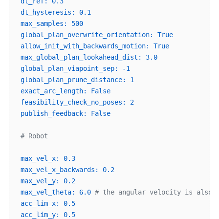
dt_ref:
0.3
dt_hysteresis:
0.1
max_samples:
500
global_plan_overwrite_orientation:
True
allow_init_with_backwards_motion:
True
max_global_plan_lookahead_dist:
3.0
global_plan_viapoint_sep:
-1
global_plan_prune_distance:
1
exact_arc_length:
False
feasibility_check_no_poses:
2
publish_feedback:
False
# Robot
max_vel_x:
0.3
max_vel_x_backwards:
0.2
max_vel_y:
0.2
max_vel_theta:
6.0
# the angular velocity is also 
acc_lim_x:
0.5
acc_lim_y:
0.5