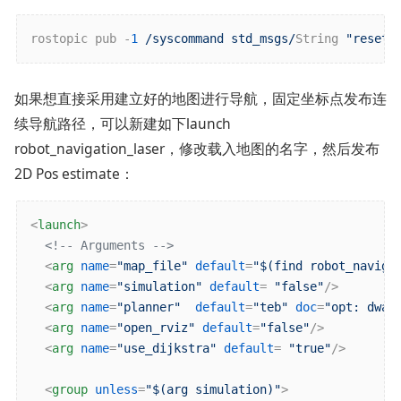
rostopic pub -
1
/syscommand std_msgs/
String 
"reset"
如果想直接采用建立好的地图进行导航，固定坐标点发布连
续导航路径，可以新建如下launch
robot_navigation_laser，修改载入地图的名字，然后发布
2D Pos estimate：
<
launch
>
<!-- Arguments -->
<
arg
name
=
"map_file"
default
=
"$(find robot_naviga
<
arg
name
=
"simulation"
default
= 
"false"
/>
<
arg
name
=
"planner"
default
=
"teb"
doc
=
"opt: dwa,
<
arg
name
=
"open_rviz"
default
=
"false"
/>
<
arg
name
=
"use_dijkstra"
default
= 
"true"
/>
<
group
unless
=
"$(arg simulation)"
>