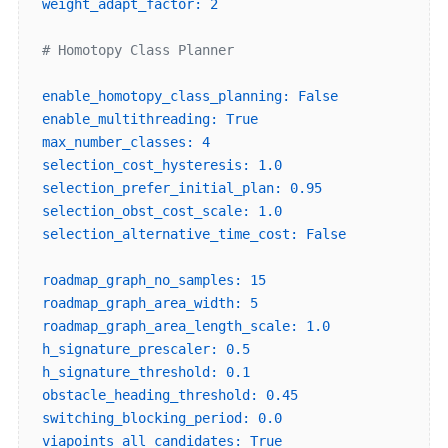
weight_adapt_factor:
2
# Homotopy Class Planner
enable_homotopy_class_planning:
False
enable_multithreading:
True
max_number_classes:
4
selection_cost_hysteresis:
1.0
selection_prefer_initial_plan:
0.95
selection_obst_cost_scale:
1.0
selection_alternative_time_cost:
False
roadmap_graph_no_samples:
15
roadmap_graph_area_width:
5
roadmap_graph_area_length_scale:
1.0
h_signature_prescaler:
0.5
h_signature_threshold:
0.1
obstacle_heading_threshold:
0.45
switching_blocking_period:
0.0
viapoints_all_candidates:
True