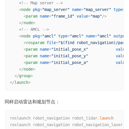
<!-- Map server -->
<
node
pkg
=
"map_server"
name
=
"map_server"
type
=
"
<
param
name
=
"frame_id"
value
=
"map"
/>
</
node
>
<!-- AMCL -->
<
node
pkg
=
"amcl"
type
=
"amcl"
name
=
"amcl"
output
<
rosparam
file
=
"$(find robot_navigation)/para
<
param
name
=
"initial_pose_x"
value
<
param
name
=
"initial_pose_y"
value
<
param
name
=
"initial_pose_a"
value
</
node
>
</
group
>
</
launch
>
同样启动雷达和规划节点：
roslaunch robot_navigation robot_lidar.
launch
roslaunch robot_navigation robot_navigation_laser.
l