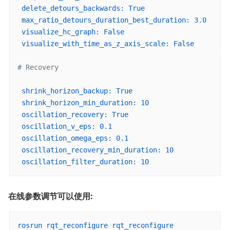
delete_detours_backwards:
True
max_ratio_detours_duration_best_duration:
3.0
visualize_hc_graph:
False
visualize_with_time_as_z_axis_scale:
False
# Recovery
shrink_horizon_backup:
True
shrink_horizon_min_duration:
10
oscillation_recovery:
True
oscillation_v_eps:
0.1
oscillation_omega_eps:
0.1
oscillation_recovery_min_duration:
10
oscillation_filter_duration:
10
在线参数调节可以使用:
rosrun rqt_reconfigure rqt_reconfigure