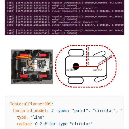
TebLocalPlannerROS:
 footprint_model:
# types: 
"point"
, 
"circular"
, 
"li
   type:
"line"
   radius:
0.2
# for type 
"circular"