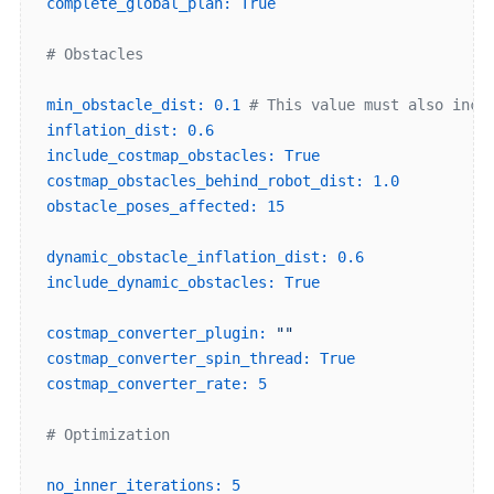
complete_global_plan:
True
# Obstacles
min_obstacle_dist:
0.1
# This value must also incl
inflation_dist:
0.6
include_costmap_obstacles:
True
costmap_obstacles_behind_robot_dist:
1.0
obstacle_poses_affected:
15
dynamic_obstacle_inflation_dist:
0.6
include_dynamic_obstacles:
True
costmap_converter_plugin:
""
costmap_converter_spin_thread:
True
costmap_converter_rate:
5
# Optimization
no_inner_iterations:
5