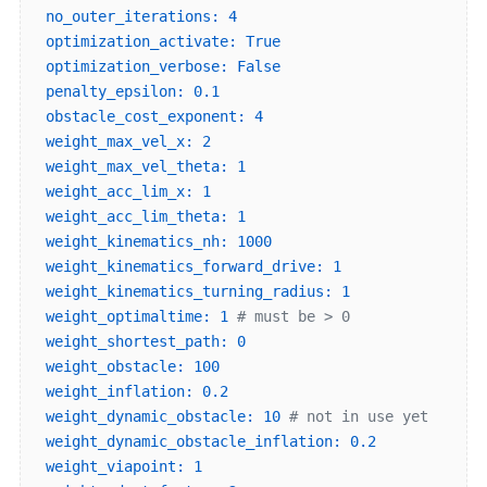
no_outer_iterations:
4
optimization_activate:
True
optimization_verbose:
False
penalty_epsilon:
0.1
obstacle_cost_exponent:
4
weight_max_vel_x:
2
weight_max_vel_theta:
1
weight_acc_lim_x:
1
weight_acc_lim_theta:
1
weight_kinematics_nh:
1000
weight_kinematics_forward_drive:
1
weight_kinematics_turning_radius:
1
weight_optimaltime:
1
# must be > 0
weight_shortest_path:
0
weight_obstacle:
100
weight_inflation:
0.2
weight_dynamic_obstacle:
10
# not in use yet
weight_dynamic_obstacle_inflation:
0.2
weight_viapoint:
1