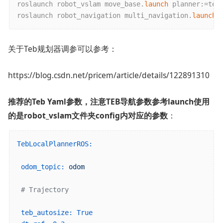
roslaunch robot_vslam move_base.
launch
 planner:=teb
roslaunch robot_navigation multi_navigation.
launch
关于Teb规划器调参可以参考：
https://blog.csdn.net/pricem/article/details/122891310
推荐的Teb Yaml参数，注意TEB导航参数参考launch使用
的是robot_vslam文件夹config内对应的参数
：
TebLocalPlannerROS:
odom_topic:
odom
# Trajectory
teb_autosize:
True