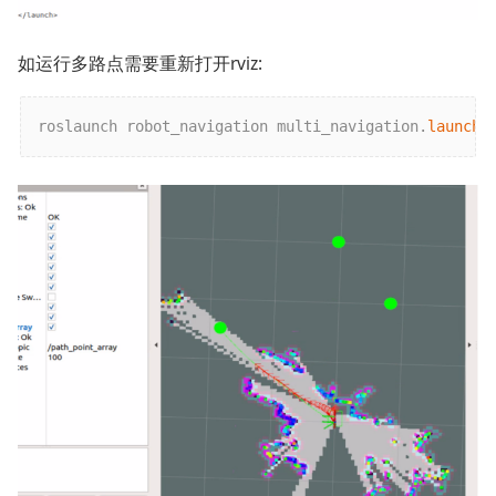
如运行多路点需要重新打开rviz:
roslaunch robot_navigation multi_navigation.
launch