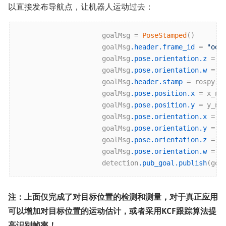
以直接发布导航点，让机器人运动过去：
                     goalMsg = 
PoseStamped
()

                     goalMsg
.header
.frame_id
 = 
"odo
                     goalMsg
.pose
.orientation
.z
 = 
0
                     goalMsg
.pose
.orientation
.w
 = 
1
                     goalMsg
.header
.stamp
 = rospy
.T
                     goalMsg
.pose
.position
.x
 = x_n

                     goalMsg
.pose
.position
.y
 = y_n

                     goalMsg
.pose
.orientation
.x
 = 
0
                     goalMsg
.pose
.orientation
.y
 = 
0
                     goalMsg
.pose
.orientation
.z
 = 
0
                     goalMsg
.pose
.orientation
.w
 = 
1
                     detection
.pub_goal
.publish
(goa
注：上面仅完成了对目标位置的检测和测量，对于真正应用
可以增加对目标位置的运动估计，或者采用KCF跟踪算法提
高识别帧率！