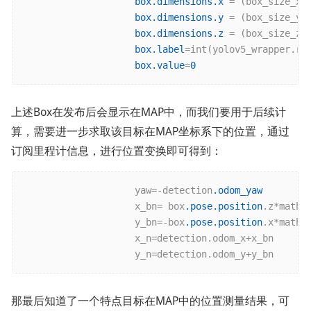
box.dimensions.x
 = (box_size_x)

box.dimensions.y
 = (box_size_y)

box.dimensions.z
 = (box_size_z)

box.label
=int(yolov5_wrapper.res
box.value
=
0
上述Box在发布后会显示在MAP中，而我们要用于后续计
算，需要进一步求取该目标在MAP坐标系下的位置，通过
订阅里程计信息，进行位置变换即可得到：
                    yaw=-detection
.odom_yaw
                    x_bn= box
.pose
.position
.z*math
.
                    y_bn=-box
.pose
.position
.x*math
.
                    x_n=detection.odom_x+x_bn

                    y_n=detection.odom_y+y_bn
那最后知道了一个特点目标在MAP中的位置测量结果，可