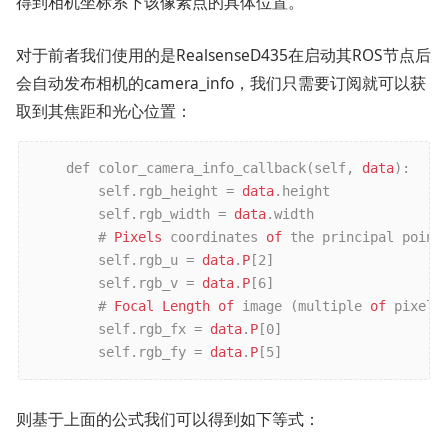
得到相机坐标系下该像素点的具体位置。
对于前者我们使用的是RealsenseD435在启动其ROS节点后
会自动发布相机的camera_info，我们只需要订阅就可以获
取到其焦距和光心位置：
    def color_camera_info_callback(self, 
data
):
        self.rgb_height = 
data
.height
        self.rgb_width = 
data
.width
        # 
Pixels
 coordinates 
of
 the principal point
        self.rgb_u = 
data
.
P
[2]
        self.rgb_v = 
data
.
P
[6]
        # 
Focal
Length
of
 image (multiple 
of
 pixel w
        self.rgb_fx = 
data
.
P
[0]
        self.rgb_fy = 
data
.
P
[5]
则基于上面的公式我们可以得到如下等式：