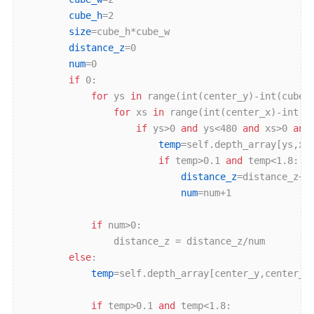
cube_h
=2

size
=cube_h*cube_w

distance_z
=0

num
=0

if
 0:

for
 ys 
in
 range(int(center_y)-int(cube_h
for
 xs 
in
 range(int(center_x)-int(cu
if
 ys>0 
and
 ys<480 
and
 xs>0 
and
temp
=self.depth_array[ys,xs]
if
 temp>0.1 
and
 temp<1.8:

distance_z
=distance_z+te
num
=num+1

if
 num>0:

                distance_z = distance_z/num

else
:

temp
=self.depth_array[center_y,center_x]
if
 temp>0.1 
and
 temp<1.8:             
