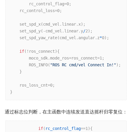
		rc
_control_flag
=0;

	rc
_control_loss
=0;

	set
_spd_x(
cmd_vel
.
linear
.
x
)
;

	set
_spd_y(-
cmd_vel
.
linear
.
y
/
2)
;

	set
_spd_yaw_rate(
cmd_vel
.
angular
.
z
*
0)
;

if
(!ros
_connect
){

		moco
_sdk
.mode
_ros
=ros
_connect
=1;

ROS_INFO(
"ROS RC cmd/vel Connect In!"
)
;

	}

	ros
_loss_cnt
=0;

}
通过标志位判断，在主函数中连续发送直达摇杆归零复位：
if
(
rc_control_flag
==1){
