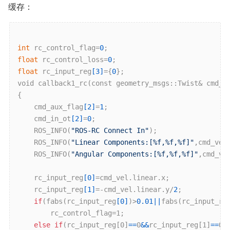
缓存：
int
 rc_control_flag=
0
float
 rc_control_loss=
0
float
 rc_input_reg
[
3
]
={
0
};

void callback1
_rc(
const
geometry_msgs
::Twist& 
cmd_v
{

	cmd_aux_flag
[
2
]
=
1
;

	cmd_in_ot
[
2
]
=
0
;

ROS_INFO(
"ROS-RC Connect In"
)
;

ROS_INFO(
"Linear Components:[%f,%f,%f]"
,
cmd_vel
ROS_INFO(
"Angular Components:[%f,%f,%f]"
,
cmd_ve
	rc_input_reg
[
0
]
=cmd_vel.linear.x;

	rc_input_reg
[
1
]
=-cmd_vel.linear.y/
2
;

if
(fabs(rc_input_reg
[
0
]
)>
0.01
||
fabs(rc
_input_re
		rc
_control_flag
=1;

else
if
(rc
_input_reg
[0]
==
0
&&
rc
_input_reg
[1]
==
0)
