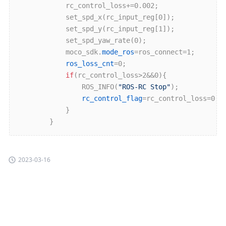
			rc_control_loss+=0.002;

			set_spd_x(rc_input_reg[0]);

			set_spd_y(rc_input_reg[1]);

			set_spd_yaw_rate(0);

			moco_sdk.
mode_ros
=ros_connect=1;

ros_loss_cnt
=0;

if
(rc_control_loss>2&&0){

				ROS_INFO(
"ROS-RC Stop"
);

rc_control_flag
=rc_control_loss=0;

			}

 		}
2023-03-16