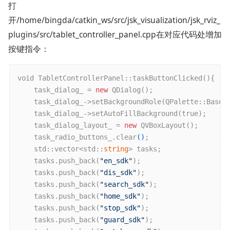
打
开/home/bingda/catkin_ws/src/jsk_visualization/jsk_rviz_
plugins/src/tablet_controller_panel.cpp在对应代码处增加
按键指令：
void TabletControllerPanel::task
ButtonClicked()
{

    task_dialog_ = 
new
QDialog()
;

    task_dialog_->set
BackgroundRole(QPalette::Base)
;
    task_dialog_->set
AutoFillBackground(
true
)
;

    task_dialog_layout_ = 
new
QVBoxLayout()
;

    task_radio_buttons_.clear
()
;

    std::vector<std::
string
> tasks;

    tasks.push
_back(
"en_sdk"
)
;

    tasks.push
_back(
"dis_sdk"
)
;

    tasks.push
_back(
"search_sdk"
)
;

    tasks.push
_back(
"home_sdk"
)
;

    tasks.push
_back(
"stop_sdk"
)
;

    tasks.push
_back(
"guard_sdk"
)
;
