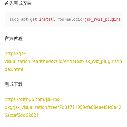
首先完成安装：
sudo apt-get 
install 
ros-melodic-
jsk_rviz_plugins 
官方教程：
https://jsk-
visualization.readthedocs.io/en/latest/jsk_rviz_plugins/in
dex.html
完成下载：
https://github.com/jsk-ros-
pkg/jsk_visualization/tree/7d31711959cfe88eaef8fc8a42
6accaf6dd02621