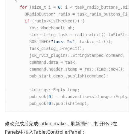
  {

for
 (size_t i = 
0
; i < task_radio_buttons_.size(
      QRadioButton* radio = task_radio_buttons_[i];

if
 (radio->isChecked()) {

        ros::NodeHandle nh;

        std::string task = radio->text().toStdString
        ROS_INFO(
"task: %s"
, task.c_str());

        task_dialog_->reject();

        jsk_rviz_plugins::StringStamped command;

        command.data = task;

        command.header.stamp = ros::Time::now();

        pub_start_demo_.publish(command);

        std_msgs::Empty temp;

        pub_sdk[
0
] = nh.advertise<std_msgs::Empty>(
        pub_sdk[
0
].publish(temp);
修改完成后完成catkin_make，刷新插件，打开Rviz在
Panels中插入TabletControllerPanel：